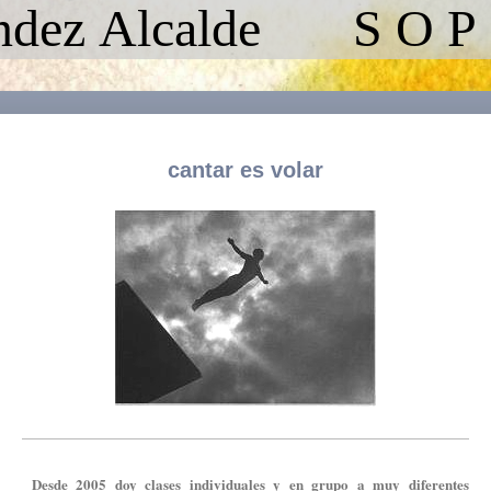
ández Alcalde S O P
cantar es volar
Desde 2005 doy clases individuales y en grupo a muy diferentes