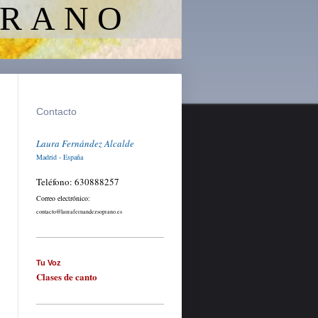
 R A N O
Contacto
Laura Fernández Alcalde
Madrid - España
Teléfono: 630888257
Correo electrónico:
contacto@laurafernandezsoprano.es
Tu Voz
Clases de canto