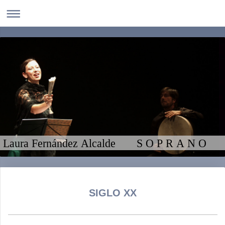
Laura Fernández Alcalde S O P R A N O
SIGLO XX