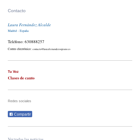
Contacto
Laura Fernández Alcalde
Madrid - España
Teléfono: 630888257
Correo electrónico:
contacto@laurafernandezsoprano.es
Tu Voz
Clases de canto
Redes sociales
Compartir
Ver todas las noticias